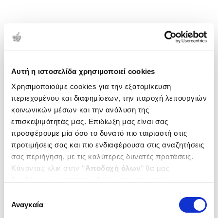
Αυτή η ιστοσελίδα χρησιμοποιεί cookies
Χρησιμοποιούμε cookies για την εξατομίκευση
περιεχομένου και διαφημίσεων, την παροχή λειτουργιών
κοινωνικών μέσων και την ανάλυση της
επισκεψιμότητάς μας. Επιδίωξη μας είναι σας
προσφέρουμε μία όσο το δυνατό πιο ταιριαστή στις
προτιμήσεις σας και πιο ενδιαφέρουσα στις αναζητήσεις
σας περιήγηση, με τις καλύτερες δυνατές προτάσεις.
Κάνοντας κλικ στην ‘’
Αποδοχή όλων
’’ θα μας
βοηθήσετε να ανταποκριθούμε στα παραπάνω.
Μπορείτε επίσης να επεξεργαστείτε ποια cookies σας
Επιλογή
ενδιαφέρουν και να επιλέξετε από τα παρακάτω με την
Αναγκαία
συγκατάθεσης
‘’
Αποδοχή επιλογών
΄΄και να ενημερωθείτε σχετικά με