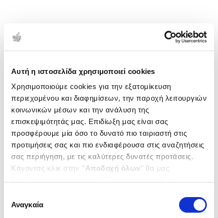
Αυτή η ιστοσελίδα χρησιμοποιεί cookies
Χρησιμοποιούμε cookies για την εξατομίκευση
περιεχομένου και διαφημίσεων, την παροχή λειτουργιών
κοινωνικών μέσων και την ανάλυση της
επισκεψιμότητάς μας. Επιδίωξη μας είναι σας
προσφέρουμε μία όσο το δυνατό πιο ταιριαστή στις
προτιμήσεις σας και πιο ενδιαφέρουσα στις αναζητήσεις
σας περιήγηση, με τις καλύτερες δυνατές προτάσεις.
Κάνοντας κλικ στην ‘’
Αποδοχή όλων
’’ θα μας
βοηθήσετε να ανταποκριθούμε στα παραπάνω.
Μπορείτε επίσης να επεξεργαστείτε ποια cookies σας
Επιλογή
ενδιαφέρουν και να επιλέξετε από τα παρακάτω με την
Αναγκαία
συγκατάθεσης
‘’
Αποδοχή επιλογών
΄΄και να ενημερωθείτε σχετικά με