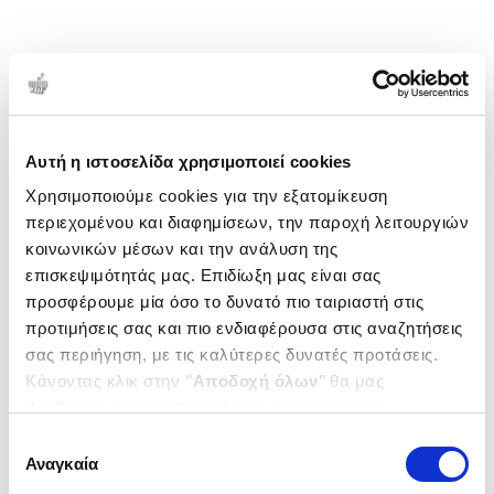
Αυτή η ιστοσελίδα χρησιμοποιεί cookies
Χρησιμοποιούμε cookies για την εξατομίκευση
περιεχομένου και διαφημίσεων, την παροχή λειτουργιών
κοινωνικών μέσων και την ανάλυση της
επισκεψιμότητάς μας. Επιδίωξη μας είναι σας
προσφέρουμε μία όσο το δυνατό πιο ταιριαστή στις
προτιμήσεις σας και πιο ενδιαφέρουσα στις αναζητήσεις
σας περιήγηση, με τις καλύτερες δυνατές προτάσεις.
Κάνοντας κλικ στην ‘’
Αποδοχή όλων
’’ θα μας
βοηθήσετε να ανταποκριθούμε στα παραπάνω.
Μπορείτε επίσης να επεξεργαστείτε ποια cookies σας
Επιλογή
ενδιαφέρουν και να επιλέξετε από τα παρακάτω με την
Αναγκαία
συγκατάθεσης
‘’
Αποδοχή επιλογών
΄΄και να ενημερωθείτε σχετικά με