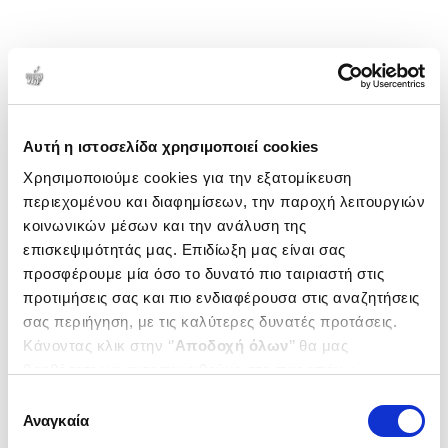
Αυτή η ιστοσελίδα χρησιμοποιεί cookies
Χρησιμοποιούμε cookies για την εξατομίκευση
περιεχομένου και διαφημίσεων, την παροχή λειτουργιών
κοινωνικών μέσων και την ανάλυση της
επισκεψιμότητάς μας. Επιδίωξη μας είναι σας
προσφέρουμε μία όσο το δυνατό πιο ταιριαστή στις
προτιμήσεις σας και πιο ενδιαφέρουσα στις αναζητήσεις
σας περιήγηση, με τις καλύτερες δυνατές προτάσεις.
Κάνοντας κλικ στην ‘’
Αποδοχή όλων
’’ θα μας
βοηθήσετε να ανταποκριθούμε στα παραπάνω.
Μπορείτε επίσης να επεξεργαστείτε ποια cookies σας
Επιλογή
ενδιαφέρουν και να επιλέξετε από τα παρακάτω με την
Αναγκαία
συγκατάθεσης
‘’
Αποδοχή επιλογών
΄΄και να ενημερωθείτε σχετικά με