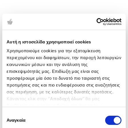
Αυτή η ιστοσελίδα χρησιμοποιεί cookies
Χρησιμοποιούμε cookies για την εξατομίκευση
περιεχομένου και διαφημίσεων, την παροχή λειτουργιών
κοινωνικών μέσων και την ανάλυση της
επισκεψιμότητάς μας. Επιδίωξη μας είναι σας
προσφέρουμε μία όσο το δυνατό πιο ταιριαστή στις
προτιμήσεις σας και πιο ενδιαφέρουσα στις αναζητήσεις
σας περιήγηση, με τις καλύτερες δυνατές προτάσεις.
Κάνοντας κλικ στην ‘’
Αποδοχή όλων
’’ θα μας
βοηθήσετε να ανταποκριθούμε στα παραπάνω.
Μπορείτε επίσης να επεξεργαστείτε ποια cookies σας
Επιλογή
ενδιαφέρουν και να επιλέξετε από τα παρακάτω με την
Αναγκαία
συγκατάθεσης
‘’
Αποδοχή επιλογών
΄΄και να ενημερωθείτε σχετικά με