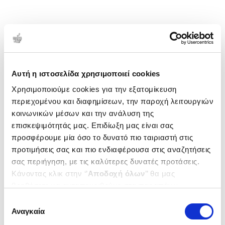
Αυτή η ιστοσελίδα χρησιμοποιεί cookies
Χρησιμοποιούμε cookies για την εξατομίκευση
περιεχομένου και διαφημίσεων, την παροχή λειτουργιών
κοινωνικών μέσων και την ανάλυση της
επισκεψιμότητάς μας. Επιδίωξη μας είναι σας
προσφέρουμε μία όσο το δυνατό πιο ταιριαστή στις
προτιμήσεις σας και πιο ενδιαφέρουσα στις αναζητήσεις
σας περιήγηση, με τις καλύτερες δυνατές προτάσεις.
Κάνοντας κλικ στην ‘’
Αποδοχή όλων
’’ θα μας
βοηθήσετε να ανταποκριθούμε στα παραπάνω.
Μπορείτε επίσης να επεξεργαστείτε ποια cookies σας
Επιλογή
ενδιαφέρουν και να επιλέξετε από τα παρακάτω με την
Αναγκαία
συγκατάθεσης
‘’
Αποδοχή επιλογών
΄΄και να ενημερωθείτε σχετικά με