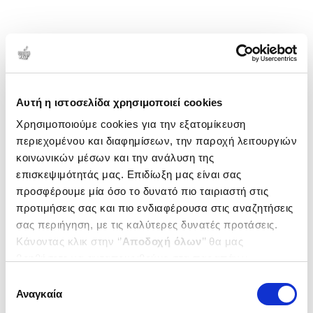
Αυτή η ιστοσελίδα χρησιμοποιεί cookies
Χρησιμοποιούμε cookies για την εξατομίκευση
περιεχομένου και διαφημίσεων, την παροχή λειτουργιών
κοινωνικών μέσων και την ανάλυση της
επισκεψιμότητάς μας. Επιδίωξη μας είναι σας
προσφέρουμε μία όσο το δυνατό πιο ταιριαστή στις
προτιμήσεις σας και πιο ενδιαφέρουσα στις αναζητήσεις
σας περιήγηση, με τις καλύτερες δυνατές προτάσεις.
Κάνοντας κλικ στην ‘’
Αποδοχή όλων
’’ θα μας
βοηθήσετε να ανταποκριθούμε στα παραπάνω.
Μπορείτε επίσης να επεξεργαστείτε ποια cookies σας
Επιλογή
ενδιαφέρουν και να επιλέξετε από τα παρακάτω με την
Αναγκαία
συγκατάθεσης
‘’
Αποδοχή επιλογών
΄΄και να ενημερωθείτε σχετικά με