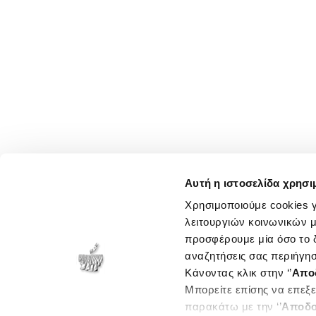
Αυτή η ιστοσελίδα χρησι
Χρησιμοποιούμε cookies γ
λειτουργιών κοινωνικών μ
προσφέρουμε μία όσο το δ
αναζητήσεις σας περιήγησ
Κάνοντας κλικ στην ‘’
Απο
Μπορείτε επίσης να επεξε
παρακάτω με την ‘’
Αποδο