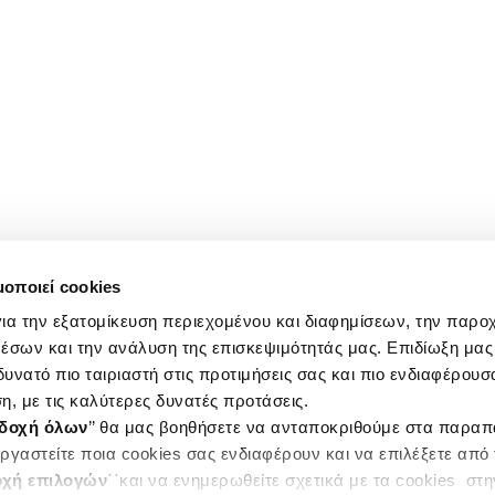
μοποιεί cookies
ια την εξατομίκευση περιεχομένου και διαφημίσεων, την παρο
έσων και την ανάλυση της επισκεψιμότητάς μας. Επιδίωξη μας 
υνατό πιο ταιριαστή στις προτιμήσεις σας και πιο ενδιαφέρουσα
η, με τις καλύτερες δυνατές προτάσεις.
δοχή όλων
’’ θα μας βοηθήσετε να ανταποκριθούμε στα παρα
ργαστείτε ποια cookies σας ενδιαφέρουν και να επιλέξετε από
χή επιλογών
΄΄και να ενημερωθείτε σχετικά με τα cookies στ