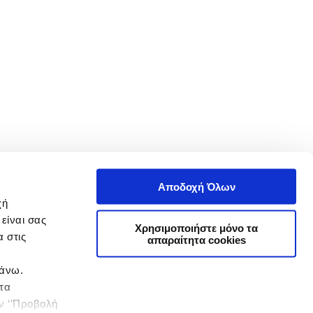
Αποδοχή Όλων
χή
είναι σας
Χρησιμοποιήστε μόνο τα
 στις
απαραίτητα cookies
πάνω.
 τα
ην ‘’Προβολή