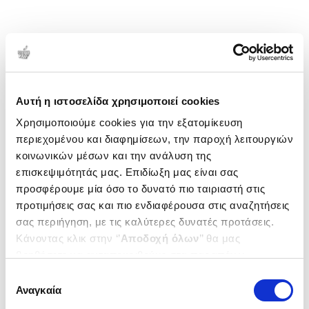
Αυτή η ιστοσελίδα χρησιμοποιεί cookies
Χρησιμοποιούμε cookies για την εξατομίκευση
περιεχομένου και διαφημίσεων, την παροχή λειτουργιών
κοινωνικών μέσων και την ανάλυση της
επισκεψιμότητάς μας. Επιδίωξη μας είναι σας
προσφέρουμε μία όσο το δυνατό πιο ταιριαστή στις
προτιμήσεις σας και πιο ενδιαφέρουσα στις αναζητήσεις
σας περιήγηση, με τις καλύτερες δυνατές προτάσεις.
Κάνοντας κλικ στην ‘’
Αποδοχή όλων
’’ θα μας
βοηθήσετε να ανταποκριθούμε στα παραπάνω.
Μπορείτε επίσης να επεξεργαστείτε ποια cookies σας
Επιλογή
ενδιαφέρουν και να επιλέξετε από τα παρακάτω με την
Αναγκαία
συγκατάθεσης
‘’
Αποδοχή επιλογών
΄΄και να ενημερωθείτε σχετικά με