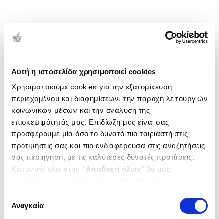
Αυτή η ιστοσελίδα χρησιμοποιεί cookies
Χρησιμοποιούμε cookies για την εξατομίκευση
περιεχομένου και διαφημίσεων, την παροχή λειτουργιών
κοινωνικών μέσων και την ανάλυση της
επισκεψιμότητάς μας. Επιδίωξη μας είναι σας
προσφέρουμε μία όσο το δυνατό πιο ταιριαστή στις
προτιμήσεις σας και πιο ενδιαφέρουσα στις αναζητήσεις
σας περιήγηση, με τις καλύτερες δυνατές προτάσεις.
Κάνοντας κλικ στην ‘’
Αποδοχή όλων
’’ θα μας
βοηθήσετε να ανταποκριθούμε στα παραπάνω.
Μπορείτε επίσης να επεξεργαστείτε ποια cookies σας
Επιλογή
ενδιαφέρουν και να επιλέξετε από τα παρακάτω με την
Αναγκαία
συγκατάθεσης
‘’
Αποδοχή επιλογών
΄΄και να ενημερωθείτε σχετικά με