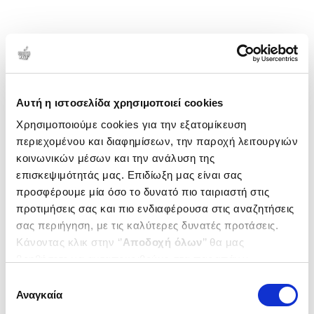
Αυτή η ιστοσελίδα χρησιμοποιεί cookies
Χρησιμοποιούμε cookies για την εξατομίκευση
περιεχομένου και διαφημίσεων, την παροχή λειτουργιών
κοινωνικών μέσων και την ανάλυση της
επισκεψιμότητάς μας. Επιδίωξη μας είναι σας
προσφέρουμε μία όσο το δυνατό πιο ταιριαστή στις
προτιμήσεις σας και πιο ενδιαφέρουσα στις αναζητήσεις
σας περιήγηση, με τις καλύτερες δυνατές προτάσεις.
Κάνοντας κλικ στην ‘’
Αποδοχή όλων
’’ θα μας
βοηθήσετε να ανταποκριθούμε στα παραπάνω.
Μπορείτε επίσης να επεξεργαστείτε ποια cookies σας
Επιλογή
ενδιαφέρουν και να επιλέξετε από τα παρακάτω με την
Αναγκαία
συγκατάθεσης
‘’
Αποδοχή επιλογών
΄΄και να ενημερωθείτε σχετικά με