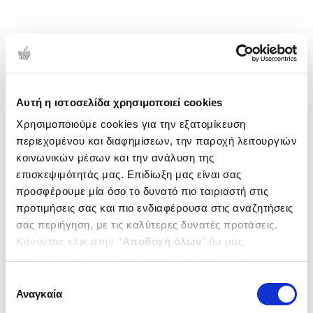
Αυτή η ιστοσελίδα χρησιμοποιεί cookies
Χρησιμοποιούμε cookies για την εξατομίκευση
περιεχομένου και διαφημίσεων, την παροχή λειτουργιών
κοινωνικών μέσων και την ανάλυση της
επισκεψιμότητάς μας. Επιδίωξη μας είναι σας
προσφέρουμε μία όσο το δυνατό πιο ταιριαστή στις
προτιμήσεις σας και πιο ενδιαφέρουσα στις αναζητήσεις
σας περιήγηση, με τις καλύτερες δυνατές προτάσεις.
Κάνοντας κλικ στην ‘’
Αποδοχή όλων
’’ θα μας
βοηθήσετε να ανταποκριθούμε στα παραπάνω.
Μπορείτε επίσης να επεξεργαστείτε ποια cookies σας
Επιλογή
ενδιαφέρουν και να επιλέξετε από τα παρακάτω με την
Αναγκαία
συγκατάθεσης
‘’
Αποδοχή επιλογών
΄΄και να ενημερωθείτε σχετικά με