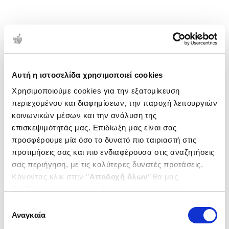
Αυτή η ιστοσελίδα χρησιμοποιεί cookies
Χρησιμοποιούμε cookies για την εξατομίκευση
περιεχομένου και διαφημίσεων, την παροχή λειτουργιών
κοινωνικών μέσων και την ανάλυση της
επισκεψιμότητάς μας. Επιδίωξη μας είναι σας
προσφέρουμε μία όσο το δυνατό πιο ταιριαστή στις
προτιμήσεις σας και πιο ενδιαφέρουσα στις αναζητήσεις
σας περιήγηση, με τις καλύτερες δυνατές προτάσεις.
Κάνοντας κλικ στην ‘’
Αποδοχή όλων
’’ θα μας
βοηθήσετε να ανταποκριθούμε στα παραπάνω.
Μπορείτε επίσης να επεξεργαστείτε ποια cookies σας
Επιλογή
ενδιαφέρουν και να επιλέξετε από τα παρακάτω με την
Αναγκαία
συγκατάθεσης
‘’
Αποδοχή επιλογών
΄΄και να ενημερωθείτε σχετικά με