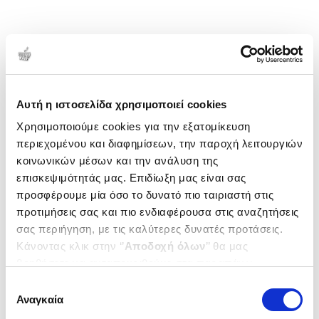
Αυτή η ιστοσελίδα χρησιμοποιεί cookies
Χρησιμοποιούμε cookies για την εξατομίκευση
περιεχομένου και διαφημίσεων, την παροχή λειτουργιών
κοινωνικών μέσων και την ανάλυση της
επισκεψιμότητάς μας. Επιδίωξη μας είναι σας
προσφέρουμε μία όσο το δυνατό πιο ταιριαστή στις
προτιμήσεις σας και πιο ενδιαφέρουσα στις αναζητήσεις
σας περιήγηση, με τις καλύτερες δυνατές προτάσεις.
Κάνοντας κλικ στην ‘’
Αποδοχή όλων
’’ θα μας
βοηθήσετε να ανταποκριθούμε στα παραπάνω.
Μπορείτε επίσης να επεξεργαστείτε ποια cookies σας
Επιλογή
ενδιαφέρουν και να επιλέξετε από τα παρακάτω με την
Αναγκαία
συγκατάθεσης
‘’
Αποδοχή επιλογών
΄΄και να ενημερωθείτε σχετικά με