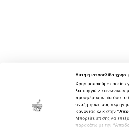
Αυτή η ιστοσελίδα χρησι
Χρησιμοποιούμε cookies γ
λειτουργιών κοινωνικών μ
προσφέρουμε μία όσο το δ
αναζητήσεις σας περιήγησ
Κάνοντας κλικ στην ‘’
Απο
Μπορείτε επίσης να επεξε
παρακάτω με την ‘’
Αποδο