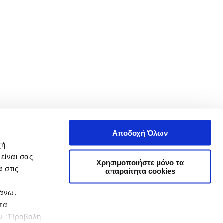
Αποδοχή Όλων
χή
είναι σας
Χρησιμοποιήστε μόνο τα
 στις
απαραίτητα cookies
πάνω.
 τα
ην ‘’Προβολή