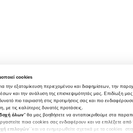
μοποιεί cookies
ια την εξατομίκευση περιεχομένου και διαφημίσεων, την παρο
έσων και την ανάλυση της επισκεψιμότητάς μας. Επιδίωξη μας 
υνατό πιο ταιριαστή στις προτιμήσεις σας και πιο ενδιαφέρουσα
η, με τις καλύτερες δυνατές προτάσεις.
δοχή όλων
’’ θα μας βοηθήσετε να ανταποκριθούμε στα παρα
ργαστείτε ποια cookies σας ενδιαφέρουν και να επιλέξετε από
χή επιλογών
΄΄και να ενημερωθείτε σχετικά με τα cookies στ