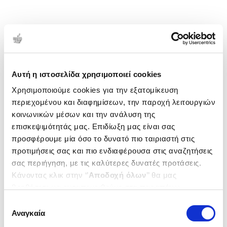
Αυτή η ιστοσελίδα χρησιμοποιεί cookies
Χρησιμοποιούμε cookies για την εξατομίκευση
περιεχομένου και διαφημίσεων, την παροχή λειτουργιών
κοινωνικών μέσων και την ανάλυση της
επισκεψιμότητάς μας. Επιδίωξη μας είναι σας
προσφέρουμε μία όσο το δυνατό πιο ταιριαστή στις
προτιμήσεις σας και πιο ενδιαφέρουσα στις αναζητήσεις
σας περιήγηση, με τις καλύτερες δυνατές προτάσεις.
Κάνοντας κλικ στην ‘’
Αποδοχή όλων
’’ θα μας
βοηθήσετε να ανταποκριθούμε στα παραπάνω.
Μπορείτε επίσης να επεξεργαστείτε ποια cookies σας
Επιλογή
ενδιαφέρουν και να επιλέξετε από τα παρακάτω με την
Αναγκαία
συγκατάθεσης
‘’
Αποδοχή επιλογών
΄΄και να ενημερωθείτε σχετικά με