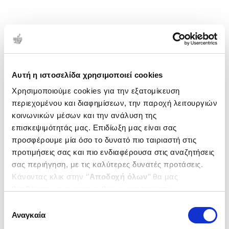
Αυτή η ιστοσελίδα χρησιμοποιεί cookies
Χρησιμοποιούμε cookies για την εξατομίκευση
περιεχομένου και διαφημίσεων, την παροχή λειτουργιών
κοινωνικών μέσων και την ανάλυση της
επισκεψιμότητάς μας. Επιδίωξη μας είναι σας
προσφέρουμε μία όσο το δυνατό πιο ταιριαστή στις
προτιμήσεις σας και πιο ενδιαφέρουσα στις αναζητήσεις
σας περιήγηση, με τις καλύτερες δυνατές προτάσεις.
Κάνοντας κλικ στην ‘’
Αποδοχή όλων
’’ θα μας
βοηθήσετε να ανταποκριθούμε στα παραπάνω.
Μπορείτε επίσης να επεξεργαστείτε ποια cookies σας
Επιλογή
ενδιαφέρουν και να επιλέξετε από τα παρακάτω με την
Αναγκαία
συγκατάθεσης
‘’
Αποδοχή επιλογών
΄΄και να ενημερωθείτε σχετικά με