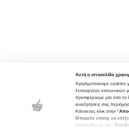
Αυτή η ιστοσελίδα χρησι
Χρησιμοποιούμε cookies γ
λειτουργιών κοινωνικών μ
προσφέρουμε μία όσο το δ
αναζητήσεις σας περιήγησ
Κάνοντας κλικ στην ‘’
Απο
Μπορείτε επίσης να επεξε
παρακάτω με την ‘’
Αποδο