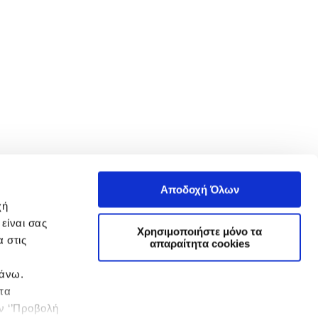
Αποδοχή Όλων
χή
είναι σας
Χρησιμοποιήστε μόνο τα
 στις
απαραίτητα cookies
πάνω.
 τα
ην ‘’Προβολή