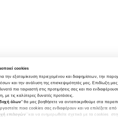
μοποιεί cookies
ια την εξατομίκευση περιεχομένου και διαφημίσεων, την παρο
έσων και την ανάλυση της επισκεψιμότητάς μας. Επιδίωξη μας 
υνατό πιο ταιριαστή στις προτιμήσεις σας και πιο ενδιαφέρουσα
η, με τις καλύτερες δυνατές προτάσεις.
δοχή όλων
’’ θα μας βοηθήσετε να ανταποκριθούμε στα παρα
ργαστείτε ποια cookies σας ενδιαφέρουν και να επιλέξετε από
χή επιλογών
΄΄και να ενημερωθείτε σχετικά με τα cookies στ