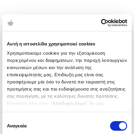
Αυτή η ιστοσελίδα χρησιμοποιεί cookies
Χρησιμοποιούμε cookies για την εξατομίκευση
περιεχομένου και διαφημίσεων, την παροχή λειτουργιών
κοινωνικών μέσων και την ανάλυση της
επισκεψιμότητάς μας. Επιδίωξη μας είναι σας
προσφέρουμε μία όσο το δυνατό πιο ταιριαστή στις
προτιμήσεις σας και πιο ενδιαφέρουσα στις αναζητήσεις
σας περιήγηση, με τις καλύτερες δυνατές προτάσεις.
Κάνοντας κλικ στην ‘’
Αποδοχή όλων
’’ θα μας
βοηθήσετε να ανταποκριθούμε στα παραπάνω.
Μπορείτε επίσης να επεξεργαστείτε ποια cookies σας
Επιλογή
ενδιαφέρουν και να επιλέξετε από τα παρακάτω με την
Αναγκαία
συγκατάθεσης
‘’
Αποδοχή επιλογών
΄΄και να ενημερωθείτε σχετικά με