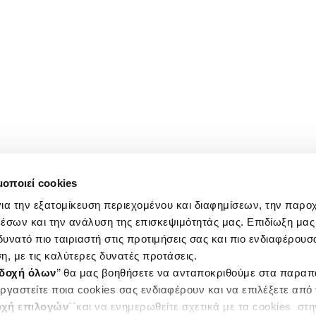
μοποιεί cookies
ια την εξατομίκευση περιεχομένου και διαφημίσεων, την παρο
έσων και την ανάλυση της επισκεψιμότητάς μας. Επιδίωξη μας 
υνατό πιο ταιριαστή στις προτιμήσεις σας και πιο ενδιαφέρουσα
η, με τις καλύτερες δυνατές προτάσεις.
δοχή όλων
’’ θα μας βοηθήσετε να ανταποκριθούμε στα παρα
ργαστείτε ποια cookies σας ενδιαφέρουν και να επιλέξετε από
χή επιλογών
΄΄και να ενημερωθείτε σχετικά με τα cookies στ