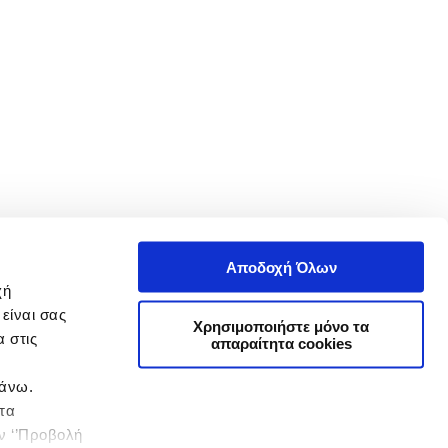
Αποδοχή Όλων
χή
είναι σας
Χρησιμοποιήστε μόνο τα
 στις
απαραίτητα cookies
πάνω.
 τα
ην ‘’Προβολή