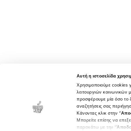
Αυτή η ιστοσελίδα χρησι
Χρησιμοποιούμε cookies γ
λειτουργιών κοινωνικών μ
προσφέρουμε μία όσο το δ
αναζητήσεις σας περιήγησ
Κάνοντας κλικ στην ‘’
Απο
Μπορείτε επίσης να επεξε
παρακάτω με την ‘’
Αποδο