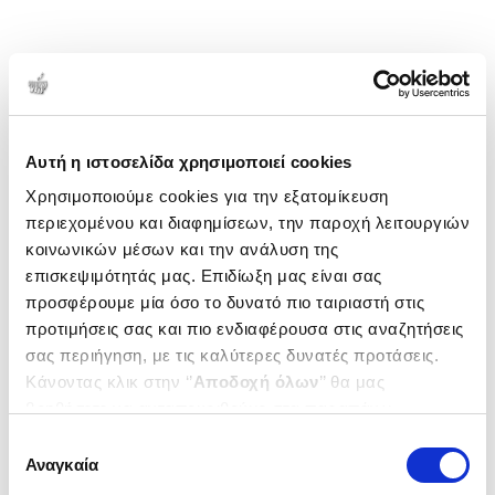
Αυτή η ιστοσελίδα χρησιμοποιεί cookies
Χρησιμοποιούμε cookies για την εξατομίκευση
περιεχομένου και διαφημίσεων, την παροχή λειτουργιών
κοινωνικών μέσων και την ανάλυση της
επισκεψιμότητάς μας. Επιδίωξη μας είναι σας
προσφέρουμε μία όσο το δυνατό πιο ταιριαστή στις
προτιμήσεις σας και πιο ενδιαφέρουσα στις αναζητήσεις
σας περιήγηση, με τις καλύτερες δυνατές προτάσεις.
Κάνοντας κλικ στην ‘’
Αποδοχή όλων
’’ θα μας
βοηθήσετε να ανταποκριθούμε στα παραπάνω.
Μπορείτε επίσης να επεξεργαστείτε ποια cookies σας
Επιλογή
ενδιαφέρουν και να επιλέξετε από τα παρακάτω με την
Αναγκαία
συγκατάθεσης
‘’
Αποδοχή επιλογών
΄΄και να ενημερωθείτε σχετικά με