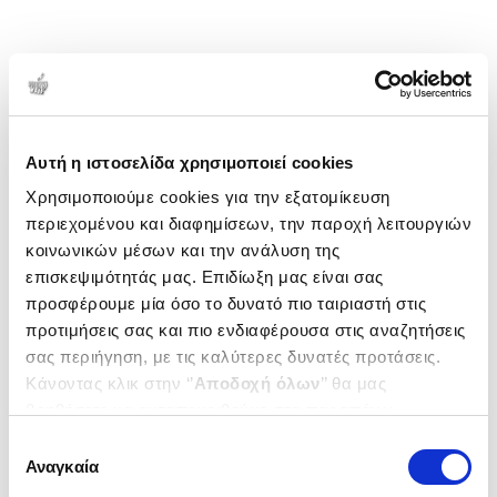
Αυτή η ιστοσελίδα χρησιμοποιεί cookies
Χρησιμοποιούμε cookies για την εξατομίκευση
περιεχομένου και διαφημίσεων, την παροχή λειτουργιών
κοινωνικών μέσων και την ανάλυση της
επισκεψιμότητάς μας. Επιδίωξη μας είναι σας
προσφέρουμε μία όσο το δυνατό πιο ταιριαστή στις
προτιμήσεις σας και πιο ενδιαφέρουσα στις αναζητήσεις
σας περιήγηση, με τις καλύτερες δυνατές προτάσεις.
Κάνοντας κλικ στην ‘’
Αποδοχή όλων
’’ θα μας
βοηθήσετε να ανταποκριθούμε στα παραπάνω.
Μπορείτε επίσης να επεξεργαστείτε ποια cookies σας
Επιλογή
ενδιαφέρουν και να επιλέξετε από τα παρακάτω με την
Αναγκαία
συγκατάθεσης
‘’
Αποδοχή επιλογών
΄΄και να ενημερωθείτε σχετικά με