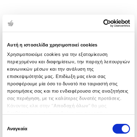
Αυτή η ιστοσελίδα χρησιμοποιεί cookies
Χρησιμοποιούμε cookies για την εξατομίκευση
περιεχομένου και διαφημίσεων, την παροχή λειτουργιών
κοινωνικών μέσων και την ανάλυση της
επισκεψιμότητάς μας. Επιδίωξη μας είναι σας
προσφέρουμε μία όσο το δυνατό πιο ταιριαστή στις
προτιμήσεις σας και πιο ενδιαφέρουσα στις αναζητήσεις
σας περιήγηση, με τις καλύτερες δυνατές προτάσεις.
Κάνοντας κλικ στην ‘’
Αποδοχή όλων
’’ θα μας
βοηθήσετε να ανταποκριθούμε στα παραπάνω.
Μπορείτε επίσης να επεξεργαστείτε ποια cookies σας
Επιλογή
ενδιαφέρουν και να επιλέξετε από τα παρακάτω με την
Αναγκαία
συγκατάθεσης
‘’
Αποδοχή επιλογών
΄΄και να ενημερωθείτε σχετικά με