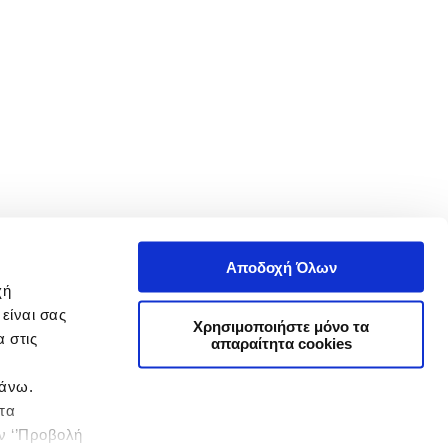
Αποδοχή Όλων
χή
είναι σας
Χρησιμοποιήστε μόνο τα
 στις
απαραίτητα cookies
πάνω.
 τα
ην ‘’Προβολή