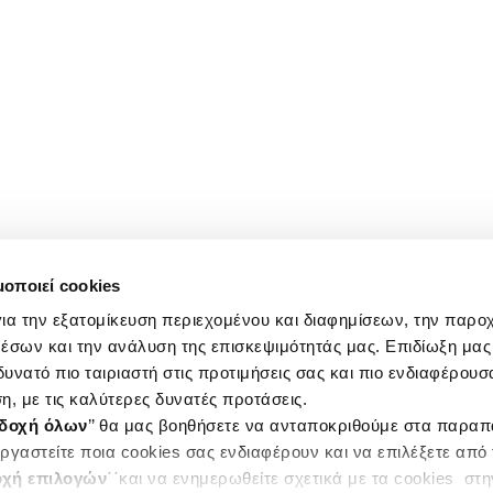
μοποιεί cookies
ια την εξατομίκευση περιεχομένου και διαφημίσεων, την παρο
έσων και την ανάλυση της επισκεψιμότητάς μας. Επιδίωξη μας 
υνατό πιο ταιριαστή στις προτιμήσεις σας και πιο ενδιαφέρουσα
η, με τις καλύτερες δυνατές προτάσεις.
δοχή όλων
’’ θα μας βοηθήσετε να ανταποκριθούμε στα παρα
ργαστείτε ποια cookies σας ενδιαφέρουν και να επιλέξετε από
χή επιλογών
΄΄και να ενημερωθείτε σχετικά με τα cookies στ