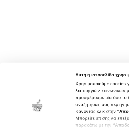
Αυτή η ιστοσελίδα χρησι
Χρησιμοποιούμε cookies γ
λειτουργιών κοινωνικών μ
προσφέρουμε μία όσο το δ
αναζητήσεις σας περιήγησ
Κάνοντας κλικ στην ‘’
Απο
Μπορείτε επίσης να επεξε
παρακάτω με την ‘’
Αποδο