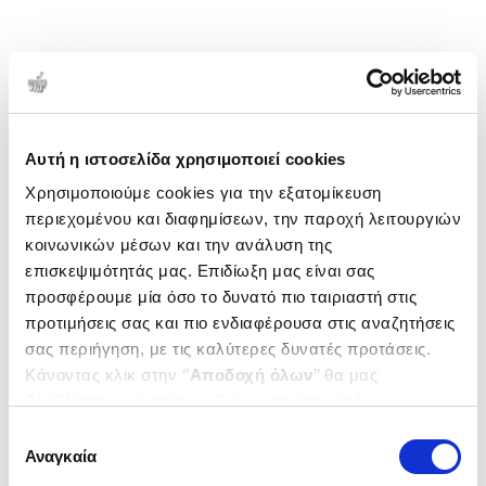
Αυτή η ιστοσελίδα χρησιμοποιεί cookies
Χρησιμοποιούμε cookies για την εξατομίκευση
περιεχομένου και διαφημίσεων, την παροχή λειτουργιών
κοινωνικών μέσων και την ανάλυση της
επισκεψιμότητάς μας. Επιδίωξη μας είναι σας
προσφέρουμε μία όσο το δυνατό πιο ταιριαστή στις
προτιμήσεις σας και πιο ενδιαφέρουσα στις αναζητήσεις
σας περιήγηση, με τις καλύτερες δυνατές προτάσεις.
Κάνοντας κλικ στην ‘’
Αποδοχή όλων
’’ θα μας
βοηθήσετε να ανταποκριθούμε στα παραπάνω.
Μπορείτε επίσης να επεξεργαστείτε ποια cookies σας
Επιλογή
ενδιαφέρουν και να επιλέξετε από τα παρακάτω με την
Αναγκαία
συγκατάθεσης
‘’
Αποδοχή επιλογών
΄΄και να ενημερωθείτε σχετικά με