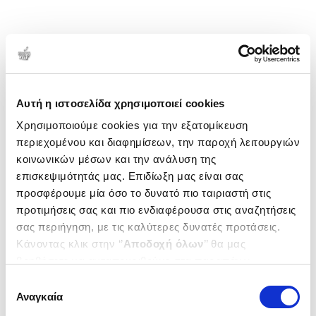
Αυτή η ιστοσελίδα χρησιμοποιεί cookies
Χρησιμοποιούμε cookies για την εξατομίκευση
περιεχομένου και διαφημίσεων, την παροχή λειτουργιών
κοινωνικών μέσων και την ανάλυση της
επισκεψιμότητάς μας. Επιδίωξη μας είναι σας
προσφέρουμε μία όσο το δυνατό πιο ταιριαστή στις
προτιμήσεις σας και πιο ενδιαφέρουσα στις αναζητήσεις
σας περιήγηση, με τις καλύτερες δυνατές προτάσεις.
Κάνοντας κλικ στην ‘’
Αποδοχή όλων
’’ θα μας
βοηθήσετε να ανταποκριθούμε στα παραπάνω.
Μπορείτε επίσης να επεξεργαστείτε ποια cookies σας
Επιλογή
ενδιαφέρουν και να επιλέξετε από τα παρακάτω με την
Αναγκαία
συγκατάθεσης
‘’
Αποδοχή επιλογών
΄΄και να ενημερωθείτε σχετικά με