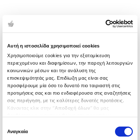
Αυτή η ιστοσελίδα χρησιμοποιεί cookies
Χρησιμοποιούμε cookies για την εξατομίκευση
περιεχομένου και διαφημίσεων, την παροχή λειτουργιών
κοινωνικών μέσων και την ανάλυση της
επισκεψιμότητάς μας. Επιδίωξη μας είναι σας
προσφέρουμε μία όσο το δυνατό πιο ταιριαστή στις
προτιμήσεις σας και πιο ενδιαφέρουσα στις αναζητήσεις
σας περιήγηση, με τις καλύτερες δυνατές προτάσεις.
Κάνοντας κλικ στην ‘’
Αποδοχή όλων
’’ θα μας
βοηθήσετε να ανταποκριθούμε στα παραπάνω.
Μπορείτε επίσης να επεξεργαστείτε ποια cookies σας
Επιλογή
ενδιαφέρουν και να επιλέξετε από τα παρακάτω με την
Αναγκαία
συγκατάθεσης
‘’
Αποδοχή επιλογών
΄΄και να ενημερωθείτε σχετικά με