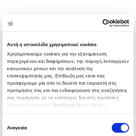
Αυτή η ιστοσελίδα χρησιμοποιεί cookies
Χρησιμοποιούμε cookies για την εξατομίκευση
περιεχομένου και διαφημίσεων, την παροχή λειτουργιών
κοινωνικών μέσων και την ανάλυση της
επισκεψιμότητάς μας. Επιδίωξη μας είναι σας
προσφέρουμε μία όσο το δυνατό πιο ταιριαστή στις
προτιμήσεις σας και πιο ενδιαφέρουσα στις αναζητήσεις
σας περιήγηση, με τις καλύτερες δυνατές προτάσεις.
Κάνοντας κλικ στην ‘’
Αποδοχή όλων
’’ θα μας
βοηθήσετε να ανταποκριθούμε στα παραπάνω.
Μπορείτε επίσης να επεξεργαστείτε ποια cookies σας
Επιλογή
ενδιαφέρουν και να επιλέξετε από τα παρακάτω με την
Αναγκαία
συγκατάθεσης
‘’
Αποδοχή επιλογών
΄΄και να ενημερωθείτε σχετικά με