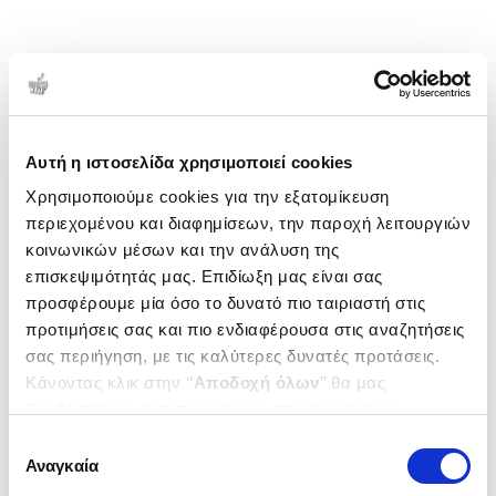
Αυτή η ιστοσελίδα χρησιμοποιεί cookies
Χρησιμοποιούμε cookies για την εξατομίκευση
περιεχομένου και διαφημίσεων, την παροχή λειτουργιών
κοινωνικών μέσων και την ανάλυση της
επισκεψιμότητάς μας. Επιδίωξη μας είναι σας
προσφέρουμε μία όσο το δυνατό πιο ταιριαστή στις
προτιμήσεις σας και πιο ενδιαφέρουσα στις αναζητήσεις
σας περιήγηση, με τις καλύτερες δυνατές προτάσεις.
Κάνοντας κλικ στην ‘’
Αποδοχή όλων
’’ θα μας
βοηθήσετε να ανταποκριθούμε στα παραπάνω.
Μπορείτε επίσης να επεξεργαστείτε ποια cookies σας
Επιλογή
ενδιαφέρουν και να επιλέξετε από τα παρακάτω με την
Αναγκαία
συγκατάθεσης
‘’
Αποδοχή επιλογών
΄΄και να ενημερωθείτε σχετικά με