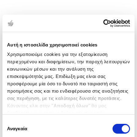
Αυτή η ιστοσελίδα χρησιμοποιεί cookies
Χρησιμοποιούμε cookies για την εξατομίκευση
περιεχομένου και διαφημίσεων, την παροχή λειτουργιών
κοινωνικών μέσων και την ανάλυση της
επισκεψιμότητάς μας. Επιδίωξη μας είναι σας
προσφέρουμε μία όσο το δυνατό πιο ταιριαστή στις
προτιμήσεις σας και πιο ενδιαφέρουσα στις αναζητήσεις
σας περιήγηση, με τις καλύτερες δυνατές προτάσεις.
Κάνοντας κλικ στην ‘’
Αποδοχή όλων
’’ θα μας
βοηθήσετε να ανταποκριθούμε στα παραπάνω.
Μπορείτε επίσης να επεξεργαστείτε ποια cookies σας
Επιλογή
ενδιαφέρουν και να επιλέξετε από τα παρακάτω με την
Αναγκαία
συγκατάθεσης
‘’
Αποδοχή επιλογών
΄΄και να ενημερωθείτε σχετικά με