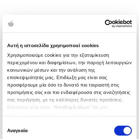
Αυτή η ιστοσελίδα χρησιμοποιεί cookies
Χρησιμοποιούμε cookies για την εξατομίκευση
περιεχομένου και διαφημίσεων, την παροχή λειτουργιών
κοινωνικών μέσων και την ανάλυση της
επισκεψιμότητάς μας. Επιδίωξη μας είναι σας
προσφέρουμε μία όσο το δυνατό πιο ταιριαστή στις
προτιμήσεις σας και πιο ενδιαφέρουσα στις αναζητήσεις
σας περιήγηση, με τις καλύτερες δυνατές προτάσεις.
Κάνοντας κλικ στην ‘’
Αποδοχή όλων
’’ θα μας
βοηθήσετε να ανταποκριθούμε στα παραπάνω.
Μπορείτε επίσης να επεξεργαστείτε ποια cookies σας
Επιλογή
ενδιαφέρουν και να επιλέξετε από τα παρακάτω με την
Αναγκαία
συγκατάθεσης
‘’
Αποδοχή επιλογών
΄΄και να ενημερωθείτε σχετικά με