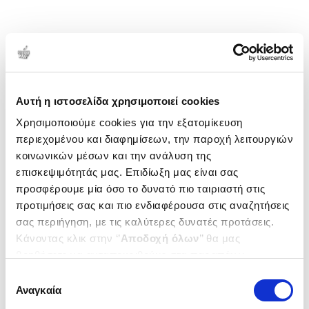
Αυτή η ιστοσελίδα χρησιμοποιεί cookies
Χρησιμοποιούμε cookies για την εξατομίκευση
περιεχομένου και διαφημίσεων, την παροχή λειτουργιών
κοινωνικών μέσων και την ανάλυση της
επισκεψιμότητάς μας. Επιδίωξη μας είναι σας
προσφέρουμε μία όσο το δυνατό πιο ταιριαστή στις
προτιμήσεις σας και πιο ενδιαφέρουσα στις αναζητήσεις
σας περιήγηση, με τις καλύτερες δυνατές προτάσεις.
Κάνοντας κλικ στην ‘’
Αποδοχή όλων
’’ θα μας
βοηθήσετε να ανταποκριθούμε στα παραπάνω.
Μπορείτε επίσης να επεξεργαστείτε ποια cookies σας
Επιλογή
ενδιαφέρουν και να επιλέξετε από τα παρακάτω με την
Αναγκαία
συγκατάθεσης
‘’
Αποδοχή επιλογών
΄΄και να ενημερωθείτε σχετικά με