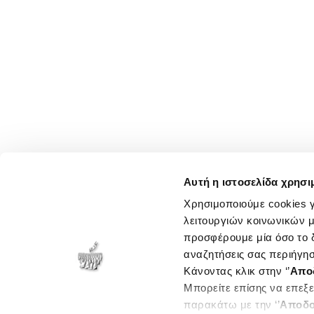
Αυτή η ιστοσελίδα χρησι
Χρησιμοποιούμε cookies γ
λειτουργιών κοινωνικών μ
προσφέρουμε μία όσο το δ
αναζητήσεις σας περιήγησ
Κάνοντας κλικ στην ‘’
Απο
Μπορείτε επίσης να επεξε
παρακάτω με την ‘’
Αποδο