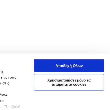
Αποδοχή Όλων
χή
είναι σας
Χρησιμοποιήστε μόνο τα
 στις
απαραίτητα cookies
πάνω.
 τα
ην ‘’Προβολή