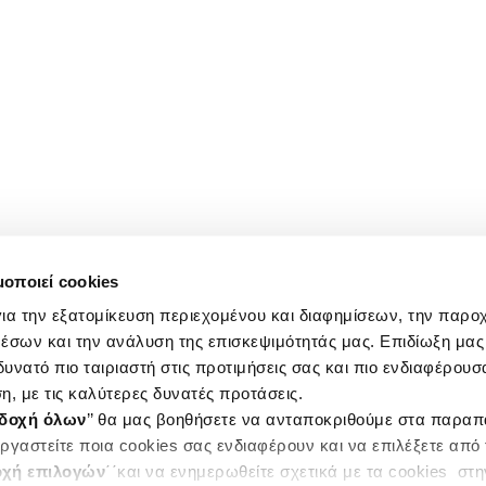
μοποιεί cookies
ια την εξατομίκευση περιεχομένου και διαφημίσεων, την παρο
έσων και την ανάλυση της επισκεψιμότητάς μας. Επιδίωξη μας 
υνατό πιο ταιριαστή στις προτιμήσεις σας και πιο ενδιαφέρουσα
η, με τις καλύτερες δυνατές προτάσεις.
δοχή όλων
’’ θα μας βοηθήσετε να ανταποκριθούμε στα παρα
ργαστείτε ποια cookies σας ενδιαφέρουν και να επιλέξετε από
χή επιλογών
΄΄και να ενημερωθείτε σχετικά με τα cookies στ