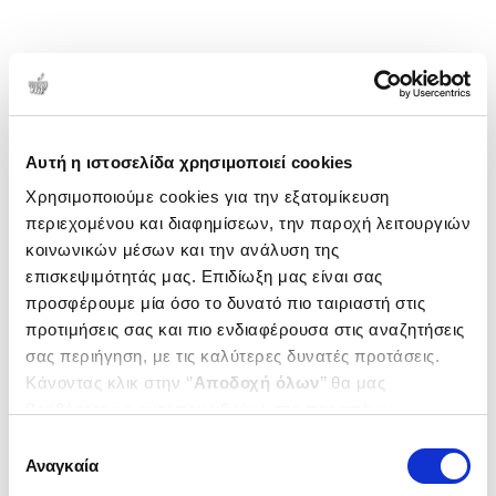
Αυτή η ιστοσελίδα χρησιμοποιεί cookies
Χρησιμοποιούμε cookies για την εξατομίκευση
περιεχομένου και διαφημίσεων, την παροχή λειτουργιών
κοινωνικών μέσων και την ανάλυση της
επισκεψιμότητάς μας. Επιδίωξη μας είναι σας
προσφέρουμε μία όσο το δυνατό πιο ταιριαστή στις
προτιμήσεις σας και πιο ενδιαφέρουσα στις αναζητήσεις
σας περιήγηση, με τις καλύτερες δυνατές προτάσεις.
Κάνοντας κλικ στην ‘’
Αποδοχή όλων
’’ θα μας
βοηθήσετε να ανταποκριθούμε στα παραπάνω.
Μπορείτε επίσης να επεξεργαστείτε ποια cookies σας
Επιλογή
ενδιαφέρουν και να επιλέξετε από τα παρακάτω με την
Αναγκαία
συγκατάθεσης
‘’
Αποδοχή επιλογών
΄΄και να ενημερωθείτε σχετικά με