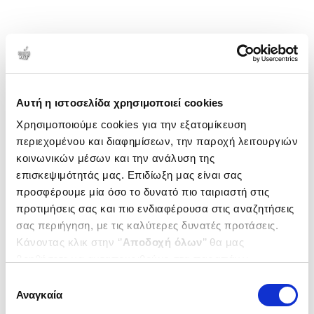
Αυτή η ιστοσελίδα χρησιμοποιεί cookies
Χρησιμοποιούμε cookies για την εξατομίκευση
περιεχομένου και διαφημίσεων, την παροχή λειτουργιών
κοινωνικών μέσων και την ανάλυση της
επισκεψιμότητάς μας. Επιδίωξη μας είναι σας
προσφέρουμε μία όσο το δυνατό πιο ταιριαστή στις
προτιμήσεις σας και πιο ενδιαφέρουσα στις αναζητήσεις
σας περιήγηση, με τις καλύτερες δυνατές προτάσεις.
Κάνοντας κλικ στην ‘’
Αποδοχή όλων
’’ θα μας
βοηθήσετε να ανταποκριθούμε στα παραπάνω.
Μπορείτε επίσης να επεξεργαστείτε ποια cookies σας
Επιλογή
ενδιαφέρουν και να επιλέξετε από τα παρακάτω με την
Αναγκαία
συγκατάθεσης
‘’
Αποδοχή επιλογών
΄΄και να ενημερωθείτε σχετικά με