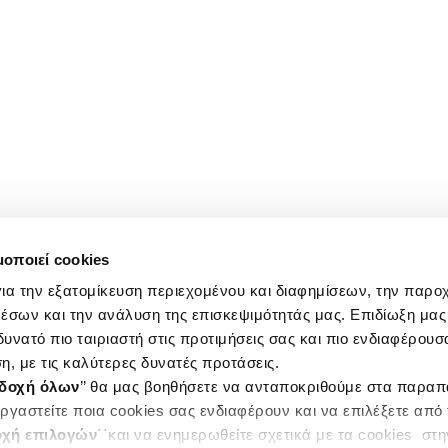
μοποιεί cookies
ια την εξατομίκευση περιεχομένου και διαφημίσεων, την παρο
έσων και την ανάλυση της επισκεψιμότητάς μας. Επιδίωξη μας 
υνατό πιο ταιριαστή στις προτιμήσεις σας και πιο ενδιαφέρουσα
η, με τις καλύτερες δυνατές προτάσεις.
δοχή όλων
’’ θα μας βοηθήσετε να ανταποκριθούμε στα παρα
ργαστείτε ποια cookies σας ενδιαφέρουν και να επιλέξετε από
χή επιλογών
΄΄και να ενημερωθείτε σχετικά με τα cookies στ