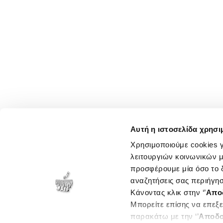
Αυτή η ιστοσελίδα χρησι
Χρησιμοποιούμε cookies γ
λειτουργιών κοινωνικών μ
προσφέρουμε μία όσο το δ
αναζητήσεις σας περιήγησ
Κάνοντας κλικ στην ‘’
Απο
Μπορείτε επίσης να επεξε
παρακάτω με την ‘’
Αποδο