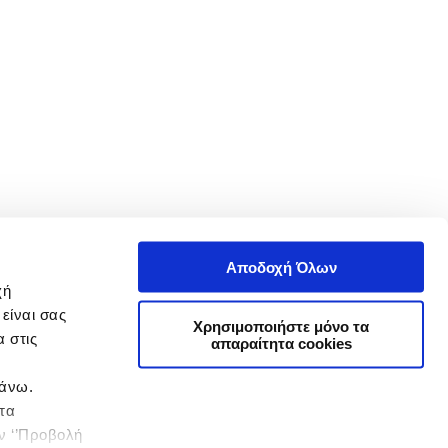
Αποδοχή Όλων
χή
είναι σας
Χρησιμοποιήστε μόνο τα
 στις
απαραίτητα cookies
πάνω.
 τα
ην ‘’Προβολή