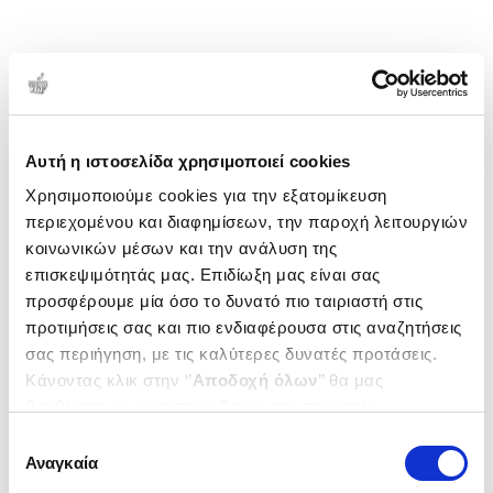
Αυτή η ιστοσελίδα χρησιμοποιεί cookies
Χρησιμοποιούμε cookies για την εξατομίκευση
περιεχομένου και διαφημίσεων, την παροχή λειτουργιών
κοινωνικών μέσων και την ανάλυση της
επισκεψιμότητάς μας. Επιδίωξη μας είναι σας
προσφέρουμε μία όσο το δυνατό πιο ταιριαστή στις
προτιμήσεις σας και πιο ενδιαφέρουσα στις αναζητήσεις
σας περιήγηση, με τις καλύτερες δυνατές προτάσεις.
Κάνοντας κλικ στην ‘’
Αποδοχή όλων
’’ θα μας
βοηθήσετε να ανταποκριθούμε στα παραπάνω.
Μπορείτε επίσης να επεξεργαστείτε ποια cookies σας
Επιλογή
ενδιαφέρουν και να επιλέξετε από τα παρακάτω με την
Αναγκαία
συγκατάθεσης
‘’
Αποδοχή επιλογών
΄΄και να ενημερωθείτε σχετικά με