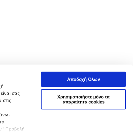
Αποδοχή Όλων
χή
είναι σας
Χρησιμοποιήστε μόνο τα
 στις
απαραίτητα cookies
πάνω.
 τα
ην ‘’Προβολή