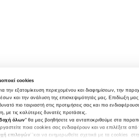
μοποιεί cookies
ια την εξατομίκευση περιεχομένου και διαφημίσεων, την παρο
έσων και την ανάλυση της επισκεψιμότητάς μας. Επιδίωξη μας 
υνατό πιο ταιριαστή στις προτιμήσεις σας και πιο ενδιαφέρουσα
η, με τις καλύτερες δυνατές προτάσεις.
δοχή όλων
’’ θα μας βοηθήσετε να ανταποκριθούμε στα παρα
ργαστείτε ποια cookies σας ενδιαφέρουν και να επιλέξετε από
χή επιλογών
΄΄και να ενημερωθείτε σχετικά με τα cookies στ