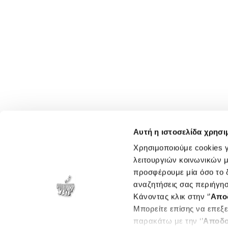
Αυτή η ιστοσελίδα χρησι
Χρησιμοποιούμε cookies γ
λειτουργιών κοινωνικών μ
προσφέρουμε μία όσο το δ
αναζητήσεις σας περιήγησ
Κάνοντας κλικ στην ‘’
Απο
Μπορείτε επίσης να επεξε
παρακάτω με την ‘’
Αποδο