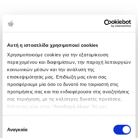
Αυτή η ιστοσελίδα χρησιμοποιεί cookies
Χρησιμοποιούμε cookies για την εξατομίκευση
περιεχομένου και διαφημίσεων, την παροχή λειτουργιών
κοινωνικών μέσων και την ανάλυση της
επισκεψιμότητάς μας. Επιδίωξη μας είναι σας
προσφέρουμε μία όσο το δυνατό πιο ταιριαστή στις
προτιμήσεις σας και πιο ενδιαφέρουσα στις αναζητήσεις
σας περιήγηση, με τις καλύτερες δυνατές προτάσεις.
Κάνοντας κλικ στην ‘’
Αποδοχή όλων
’’ θα μας
βοηθήσετε να ανταποκριθούμε στα παραπάνω.
Μπορείτε επίσης να επεξεργαστείτε ποια cookies σας
Επιλογή
ενδιαφέρουν και να επιλέξετε από τα παρακάτω με την
Αναγκαία
συγκατάθεσης
‘’
Αποδοχή επιλογών
΄΄και να ενημερωθείτε σχετικά με