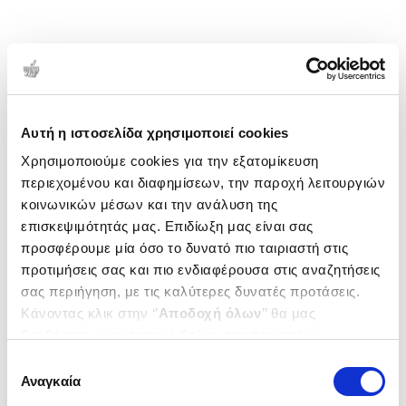
Αυτή η ιστοσελίδα χρησιμοποιεί cookies
Χρησιμοποιούμε cookies για την εξατομίκευση
περιεχομένου και διαφημίσεων, την παροχή λειτουργιών
κοινωνικών μέσων και την ανάλυση της
επισκεψιμότητάς μας. Επιδίωξη μας είναι σας
προσφέρουμε μία όσο το δυνατό πιο ταιριαστή στις
προτιμήσεις σας και πιο ενδιαφέρουσα στις αναζητήσεις
σας περιήγηση, με τις καλύτερες δυνατές προτάσεις.
Κάνοντας κλικ στην ‘’
Αποδοχή όλων
’’ θα μας
βοηθήσετε να ανταποκριθούμε στα παραπάνω.
Μπορείτε επίσης να επεξεργαστείτε ποια cookies σας
Επιλογή
ενδιαφέρουν και να επιλέξετε από τα παρακάτω με την
Αναγκαία
συγκατάθεσης
‘’
Αποδοχή επιλογών
΄΄και να ενημερωθείτε σχετικά με