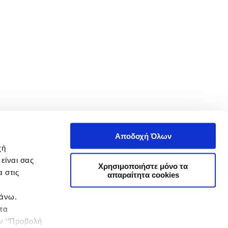
Αποδοχή Όλων
χή
είναι σας
Χρησιμοποιήστε μόνο τα
 στις
απαραίτητα cookies
πάνω.
 τα
ην ‘’Προβολή