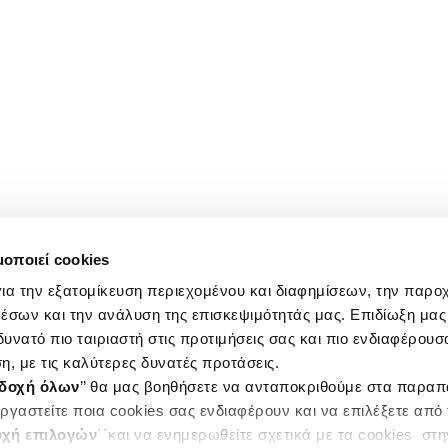
μοποιεί cookies
ια την εξατομίκευση περιεχομένου και διαφημίσεων, την παρο
έσων και την ανάλυση της επισκεψιμότητάς μας. Επιδίωξη μας 
υνατό πιο ταιριαστή στις προτιμήσεις σας και πιο ενδιαφέρουσα
η, με τις καλύτερες δυνατές προτάσεις.
δοχή όλων
’’ θα μας βοηθήσετε να ανταποκριθούμε στα παρα
ργαστείτε ποια cookies σας ενδιαφέρουν και να επιλέξετε από
χή επιλογών
΄΄και να ενημερωθείτε σχετικά με τα cookies στ