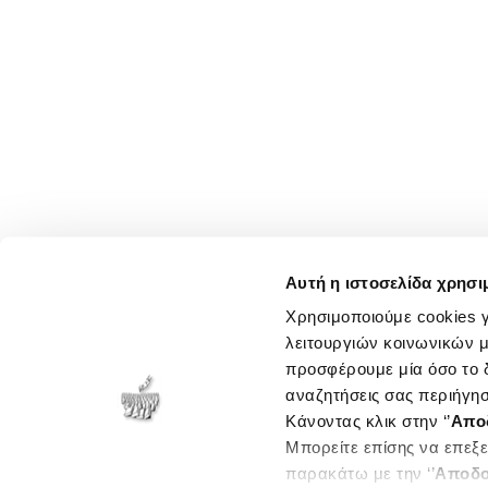
Αυτή η ιστοσελίδα χρησι
Χρησιμοποιούμε cookies γ
λειτουργιών κοινωνικών μ
προσφέρουμε μία όσο το δ
αναζητήσεις σας περιήγησ
Κάνοντας κλικ στην ‘’
Απο
Μπορείτε επίσης να επεξε
παρακάτω με την ‘’
Αποδο