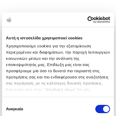
Αυτή η ιστοσελίδα χρησιμοποιεί cookies
Χρησιμοποιούμε cookies για την εξατομίκευση
περιεχομένου και διαφημίσεων, την παροχή λειτουργιών
κοινωνικών μέσων και την ανάλυση της
επισκεψιμότητάς μας. Επιδίωξη μας είναι σας
προσφέρουμε μία όσο το δυνατό πιο ταιριαστή στις
προτιμήσεις σας και πιο ενδιαφέρουσα στις αναζητήσεις
σας περιήγηση, με τις καλύτερες δυνατές προτάσεις.
Κάνοντας κλικ στην ‘’
Αποδοχή όλων
’’ θα μας
βοηθήσετε να ανταποκριθούμε στα παραπάνω.
Μπορείτε επίσης να επεξεργαστείτε ποια cookies σας
Επιλογή
ενδιαφέρουν και να επιλέξετε από τα παρακάτω με την
Αναγκαία
συγκατάθεσης
‘’
Αποδοχή επιλογών
΄΄και να ενημερωθείτε σχετικά με