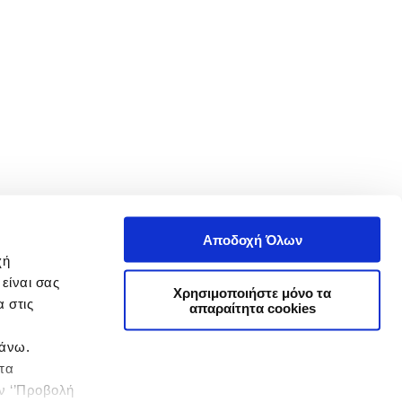
Αποδοχή Όλων
χή
είναι σας
Χρησιμοποιήστε μόνο τα
 στις
απαραίτητα cookies
πάνω.
 τα
ην ‘’Προβολή