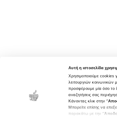
Αυτή η ιστοσελίδα χρησι
Χρησιμοποιούμε cookies γ
λειτουργιών κοινωνικών μ
προσφέρουμε μία όσο το δ
αναζητήσεις σας περιήγησ
Κάνοντας κλικ στην ‘’
Απο
Μπορείτε επίσης να επεξε
παρακάτω με την ‘’
Αποδο