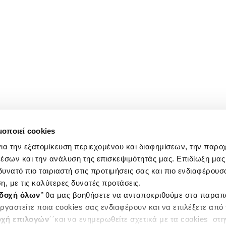
μοποιεί cookies
ια την εξατομίκευση περιεχομένου και διαφημίσεων, την παρο
έσων και την ανάλυση της επισκεψιμότητάς μας. Επιδίωξη μας 
υνατό πιο ταιριαστή στις προτιμήσεις σας και πιο ενδιαφέρουσα
η, με τις καλύτερες δυνατές προτάσεις.
δοχή όλων
’’ θα μας βοηθήσετε να ανταποκριθούμε στα παρα
ργαστείτε ποια cookies σας ενδιαφέρουν και να επιλέξετε από
χή επιλογών
΄΄και να ενημερωθείτε σχετικά με τα cookies στ