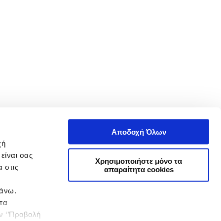
Αποδοχή Όλων
χή
είναι σας
Χρησιμοποιήστε μόνο τα
 στις
απαραίτητα cookies
πάνω.
 τα
ην ‘’Προβολή