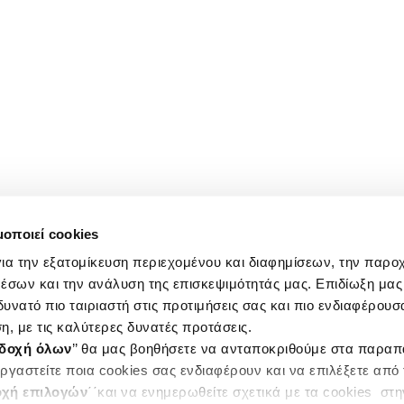
μοποιεί cookies
ια την εξατομίκευση περιεχομένου και διαφημίσεων, την παρο
έσων και την ανάλυση της επισκεψιμότητάς μας. Επιδίωξη μας 
υνατό πιο ταιριαστή στις προτιμήσεις σας και πιο ενδιαφέρουσα
η, με τις καλύτερες δυνατές προτάσεις.
δοχή όλων
’’ θα μας βοηθήσετε να ανταποκριθούμε στα παρα
ργαστείτε ποια cookies σας ενδιαφέρουν και να επιλέξετε από
χή επιλογών
΄΄και να ενημερωθείτε σχετικά με τα cookies στ