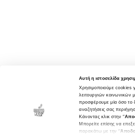
Αυτή η ιστοσελίδα χρησι
Χρησιμοποιούμε cookies γ
λειτουργιών κοινωνικών μ
προσφέρουμε μία όσο το δ
αναζητήσεις σας περιήγησ
Κάνοντας κλικ στην ‘’
Απο
Μπορείτε επίσης να επεξε
παρακάτω με την ‘’
Αποδο