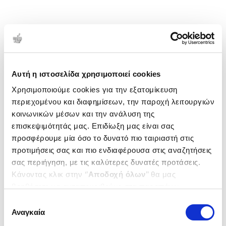
Αυτή η ιστοσελίδα χρησιμοποιεί cookies
Χρησιμοποιούμε cookies για την εξατομίκευση
περιεχομένου και διαφημίσεων, την παροχή λειτουργιών
κοινωνικών μέσων και την ανάλυση της
επισκεψιμότητάς μας. Επιδίωξη μας είναι σας
προσφέρουμε μία όσο το δυνατό πιο ταιριαστή στις
προτιμήσεις σας και πιο ενδιαφέρουσα στις αναζητήσεις
σας περιήγηση, με τις καλύτερες δυνατές προτάσεις.
Κάνοντας κλικ στην ‘’
Αποδοχή όλων
’’ θα μας
βοηθήσετε να ανταποκριθούμε στα παραπάνω.
Μπορείτε επίσης να επεξεργαστείτε ποια cookies σας
Επιλογή
ενδιαφέρουν και να επιλέξετε από τα παρακάτω με την
Αναγκαία
συγκατάθεσης
‘’
Αποδοχή επιλογών
΄΄και να ενημερωθείτε σχετικά με