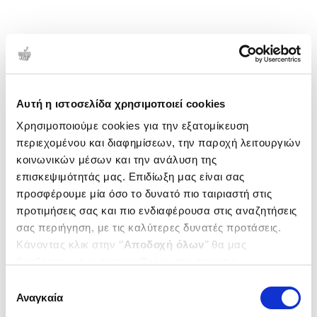
Αυτή η ιστοσελίδα χρησιμοποιεί cookies
Χρησιμοποιούμε cookies για την εξατομίκευση
περιεχομένου και διαφημίσεων, την παροχή λειτουργιών
κοινωνικών μέσων και την ανάλυση της
επισκεψιμότητάς μας. Επιδίωξη μας είναι σας
προσφέρουμε μία όσο το δυνατό πιο ταιριαστή στις
προτιμήσεις σας και πιο ενδιαφέρουσα στις αναζητήσεις
σας περιήγηση, με τις καλύτερες δυνατές προτάσεις.
Κάνοντας κλικ στην ‘’
Αποδοχή όλων
’’ θα μας
βοηθήσετε να ανταποκριθούμε στα παραπάνω.
Μπορείτε επίσης να επεξεργαστείτε ποια cookies σας
Επιλογή
ενδιαφέρουν και να επιλέξετε από τα παρακάτω με την
Αναγκαία
συγκατάθεσης
‘’
Αποδοχή επιλογών
΄΄και να ενημερωθείτε σχετικά με