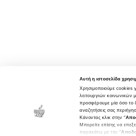
Αυτή η ιστοσελίδα χρησι
Χρησιμοποιούμε cookies γ
λειτουργιών κοινωνικών μ
προσφέρουμε μία όσο το δ
αναζητήσεις σας περιήγησ
Κάνοντας κλικ στην ‘’
Απο
Μπορείτε επίσης να επεξε
παρακάτω με την ‘’
Αποδο