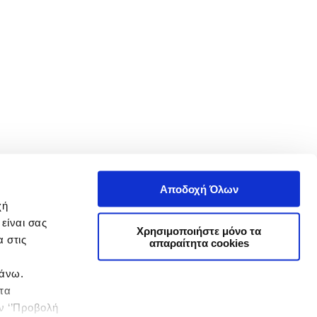
Αποδοχή Όλων
χή
είναι σας
Χρησιμοποιήστε μόνο τα
 στις
απαραίτητα cookies
πάνω.
 τα
ην ‘’Προβολή