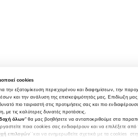
μοποιεί cookies
ια την εξατομίκευση περιεχομένου και διαφημίσεων, την παρο
έσων και την ανάλυση της επισκεψιμότητάς μας. Επιδίωξη μας 
υνατό πιο ταιριαστή στις προτιμήσεις σας και πιο ενδιαφέρουσα
η, με τις καλύτερες δυνατές προτάσεις.
δοχή όλων
’’ θα μας βοηθήσετε να ανταποκριθούμε στα παρα
ργαστείτε ποια cookies σας ενδιαφέρουν και να επιλέξετε από
χή επιλογών
΄΄και να ενημερωθείτε σχετικά με τα cookies στ