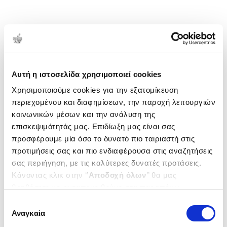
Αυτή η ιστοσελίδα χρησιμοποιεί cookies
Χρησιμοποιούμε cookies για την εξατομίκευση
περιεχομένου και διαφημίσεων, την παροχή λειτουργιών
κοινωνικών μέσων και την ανάλυση της
επισκεψιμότητάς μας. Επιδίωξη μας είναι σας
προσφέρουμε μία όσο το δυνατό πιο ταιριαστή στις
προτιμήσεις σας και πιο ενδιαφέρουσα στις αναζητήσεις
σας περιήγηση, με τις καλύτερες δυνατές προτάσεις.
Κάνοντας κλικ στην ‘’
Αποδοχή όλων
’’ θα μας
βοηθήσετε να ανταποκριθούμε στα παραπάνω.
Μπορείτε επίσης να επεξεργαστείτε ποια cookies σας
Επιλογή
ενδιαφέρουν και να επιλέξετε από τα παρακάτω με την
Αναγκαία
συγκατάθεσης
‘’
Αποδοχή επιλογών
΄΄και να ενημερωθείτε σχετικά με