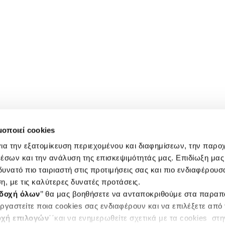
μοποιεί cookies
ια την εξατομίκευση περιεχομένου και διαφημίσεων, την παρο
έσων και την ανάλυση της επισκεψιμότητάς μας. Επιδίωξη μας 
υνατό πιο ταιριαστή στις προτιμήσεις σας και πιο ενδιαφέρουσα
η, με τις καλύτερες δυνατές προτάσεις.
δοχή όλων
’’ θα μας βοηθήσετε να ανταποκριθούμε στα παρα
ργαστείτε ποια cookies σας ενδιαφέρουν και να επιλέξετε από
χή επιλογών
΄΄και να ενημερωθείτε σχετικά με τα cookies στ