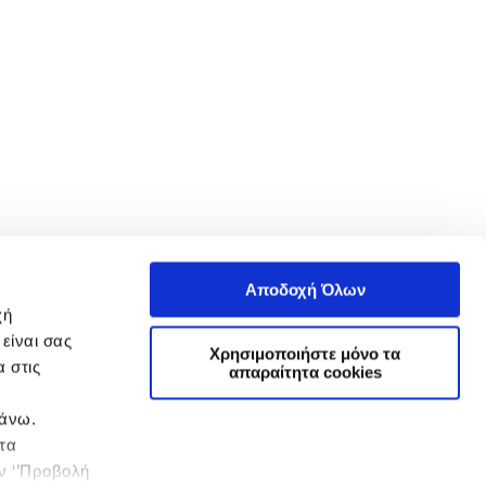
Αποδοχή Όλων
χή
είναι σας
Χρησιμοποιήστε μόνο τα
 στις
απαραίτητα cookies
πάνω.
 τα
ην ‘’Προβολή