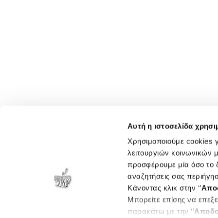
Αυτή η ιστοσελίδα χρησι
Χρησιμοποιούμε cookies γ
λειτουργιών κοινωνικών μ
προσφέρουμε μία όσο το δ
αναζητήσεις σας περιήγησ
Κάνοντας κλικ στην ‘’
Απο
Μπορείτε επίσης να επεξε
παρακάτω με την ‘’
Αποδο