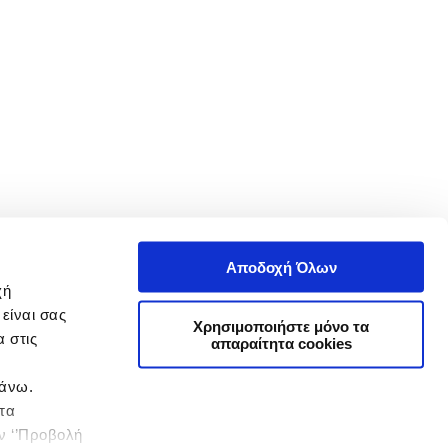
Αποδοχή Όλων
χή
είναι σας
Χρησιμοποιήστε μόνο τα
 στις
απαραίτητα cookies
πάνω.
 τα
ην ‘’Προβολή