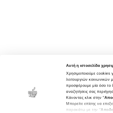
Αυτή η ιστοσελίδα χρησι
Χρησιμοποιούμε cookies γ
λειτουργιών κοινωνικών μ
προσφέρουμε μία όσο το δ
αναζητήσεις σας περιήγησ
Κάνοντας κλικ στην ‘’
Απο
Μπορείτε επίσης να επεξε
παρακάτω με την ‘’
Αποδο