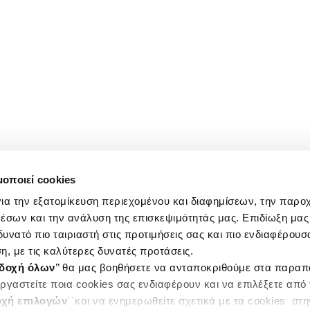
μοποιεί cookies
ια την εξατομίκευση περιεχομένου και διαφημίσεων, την παρο
έσων και την ανάλυση της επισκεψιμότητάς μας. Επιδίωξη μας 
υνατό πιο ταιριαστή στις προτιμήσεις σας και πιο ενδιαφέρουσα
η, με τις καλύτερες δυνατές προτάσεις.
δοχή όλων
’’ θα μας βοηθήσετε να ανταποκριθούμε στα παρα
ργαστείτε ποια cookies σας ενδιαφέρουν και να επιλέξετε από
χή επιλογών
΄΄και να ενημερωθείτε σχετικά με τα cookies στ